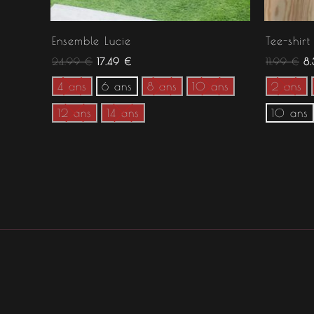
Ensemble Lucie
Tee-shirt
24.99
€
17.49
€
11.99
€
8
4 ans
6 ans
8 ans
10 ans
2 ans
12 ans
14 ans
10 ans