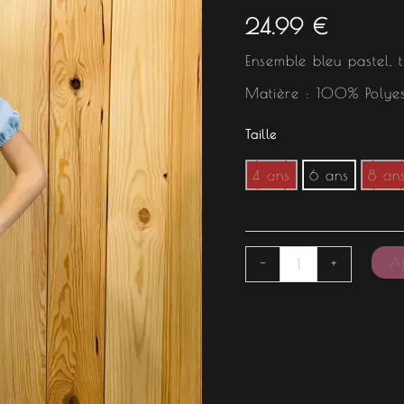
24.99
€
Ensemble bleu pastel, t
Matière : 100% Polyes
Taille
4 ans
6 ans
8 an
Aj
-
+