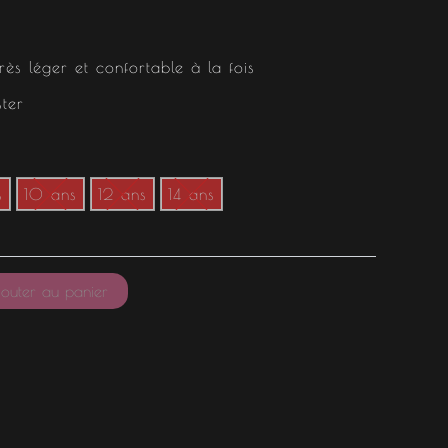
rès léger et confortable à la fois
ter
s
10 ans
12 ans
14 ans
outer au panier