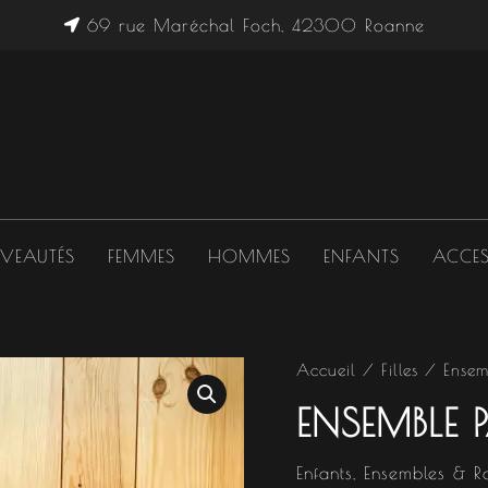
69 rue Maréchal Foch, 42300 Roanne
VEAUTÉS
FEMMES
HOMMES
ENFANTS
ACCES
quantité
Accueil
/
Filles
/
Ensem
de
ENSEMBLE P
Ensemble
pastel
Enfants
,
Ensembles & R