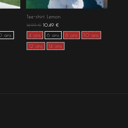
Tee-shirt Lemon
14.99
€
10.49
€
0 ans
4 ans
6 ans
8 ans
10 ans
12 ans
14 ans