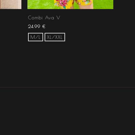
Combi Ava V
24.99
€
M/L
XL/XXL