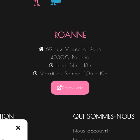
Nos boutiques
ROANNE
69 rue Maréchal Foch
42300 Roanne
Lundi 14h - 18h
Mardi au Samedi 10h - 19h
Découvrir
TION
QUI SOMMES-NOUS
Nous découvrir
s
La boutique