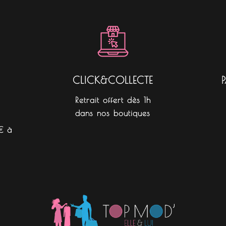
b
a
o
o
g
k
o
r
k
a
m
CLICK&COLLECTE
Retrait offert dès 1h
dans nos boutiques
€ à