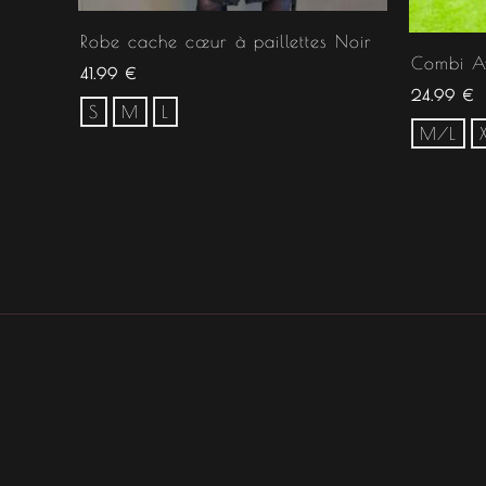
Robe cache cœur à paillettes Noir
Combi A
41.99
€
24.99
€
S
M
L
M/L