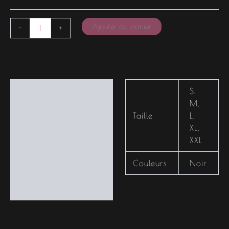
Ajouter au panier
-
+
Informations
S
,
complémentaires
M
,
Taille
L
,
XL
,
XXL
Couleurs
Noir