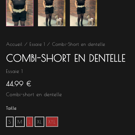
Accueil
/
Essaie 1
/ Combi-Short en dentelle
COMBI-SHORT EN DENTELLE
Essaie 1
44.99
€
Combi-short en dentelle
Taille
S
M
L
XL
XXL