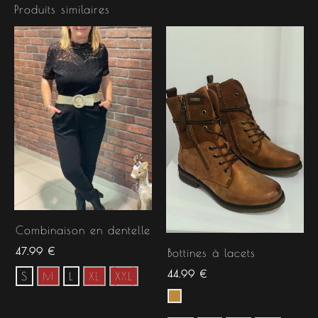
Produits similaires
Combinaison en dentelle
47.99
€
Bottines à lacets
44.99
€
S
M
L
XL
XXL