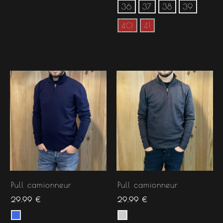
36
37
38
39
40
41
Pull camionneur
Pull camionneur
29.99
€
29.99
€