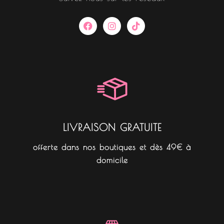
F
I
T
a
n
i
c
s
k
e
t
t
b
a
o
o
g
k
o
r
k
a
m
LIVRAISON GRATUITE
offerte dans nos boutiques et dès 49€ à
domicile