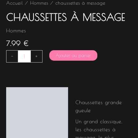
Accueil
/
Hommes
/ chaussettes à message
CHAUSSETTES À MESSAGE
Hommes
7.99
€
Ajouter au panier
-
+
Description
Chaussettes grande
gueule
Un grand classique,
les chaussettes à
message, le plus