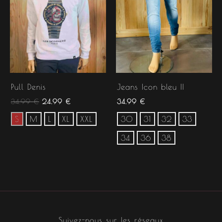
Pull Denis
Jeans Icon bleu II
34.99
€
24.99
€
34.99
€
S
M
L
XL
XXL
30
31
32
33
34
36
38
Suivez-nous sur les réseaux