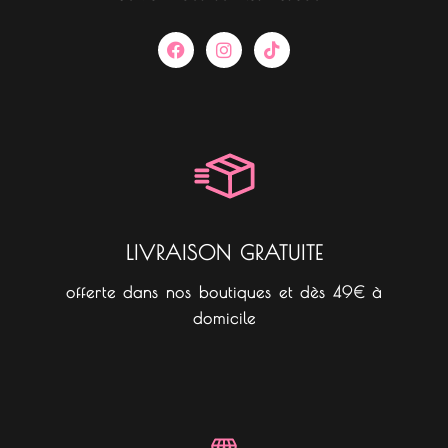
F
I
T
a
n
i
c
s
k
e
t
t
b
a
o
o
g
k
o
r
k
a
m
LIVRAISON GRATUITE
offerte dans nos boutiques et dès 49€ à
domicile