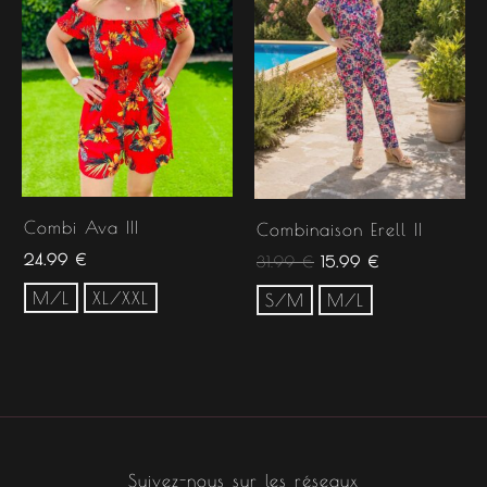
31.99 €.
15.99 €.
Combi Ava III
Combinaison Erell II
24.99
€
31.99
€
15.99
€
M/L
XL/XXL
S/M
M/L
Suivez-nous sur les réseaux