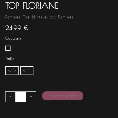
TOP FLORIANE
Femmes
,
Tee-Shirts et top Femmes
24.99
€
Couleurs
Taille
S/M
M/L
Ajouter au panier
-
+