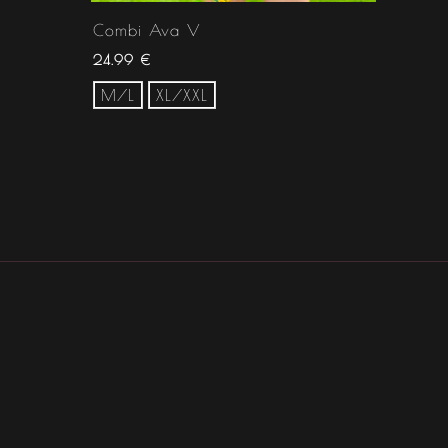
Combi Ava V
24.99
€
M/L
XL/XXL