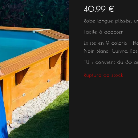
40.99
€
Robe longue plissée, u
Facile à adopter
Existe en 9 coloris : Bl
Noir, Blanc, Cuivre, R
TU : convient du 36 a
Rupture de stock