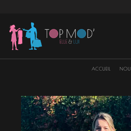
Aller
au
contenu
ACCUEIL
NOU