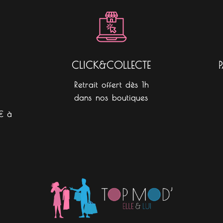
o
g
k
o
r
k
a
m
CLICK&COLLECTE
Retrait offert dès 1h
dans nos boutiques
€ à