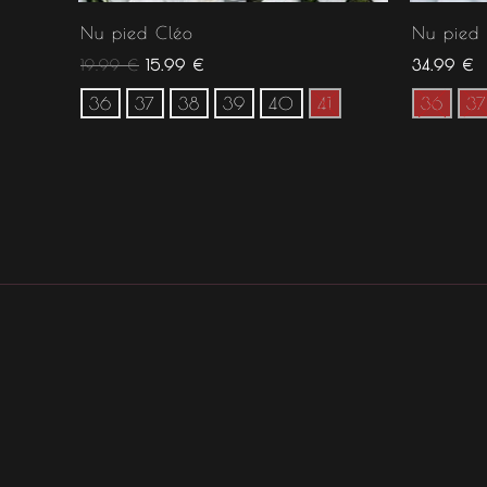
Nu pied Cléo
Nu pied 
19.99
€
15.99
€
34.99
€
36
37
38
39
40
41
36
37