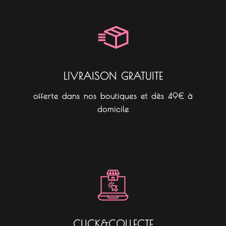
b
a
o
o
g
k
o
r
k
a
m
LIVRAISON GRATUITE
offerte dans nos boutiques et dès 49€ à
domicile
CLICK&COLLECTE