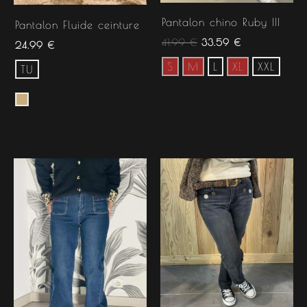
Pantalon chino Ruby III
Pantalon Fluide ceinture
41.99
€
33.59
€
24.99
€
S
M
L
XL
XXL
TU