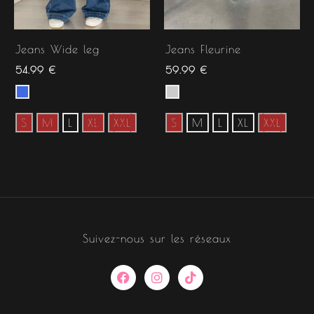
Jeans Wide leg
Jeans Fleurine
54.99
€
59.99
€
S
M
L
XL
XXL
S
M
L
XL
XXL
Suivez-nous sur les réseaux
F
I
T
a
n
i
c
s
k
e
t
t