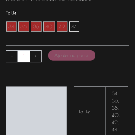
Taille
34
36
38
40
42
44
Ajouter au panier
-
+
Informations
34
,
complémentaires
36
,
38
,
Taille
40
,
42
,
44