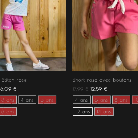
 Stitch rose
Short rose avec boutons
16.09
€
17.99
€
12.59
€
3 ans
4 ans
5 ans
4 ans
6 ans
8 ans
1
8 ans
12 ans
14 ans