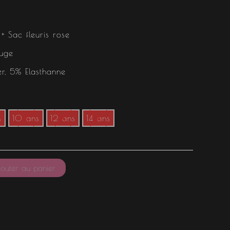
+ Sac fleuris rose
ouge
r, 5% Elasthanne
s
10 ans
12 ans
14 ans
outer au panier