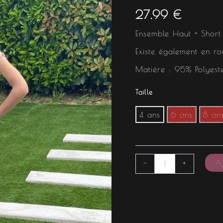
27.99
€
Ensemble Haut + Short 
Existe également en r
Matière : 95% Polyeste
Taille
4 ans
6 ans
8 an
Aj
-
+