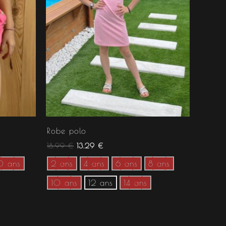
Robe polo
18.99
€
13.29
€
0 ans
2 ans
4 ans
6 ans
8 ans
10 ans
12 ans
14 ans