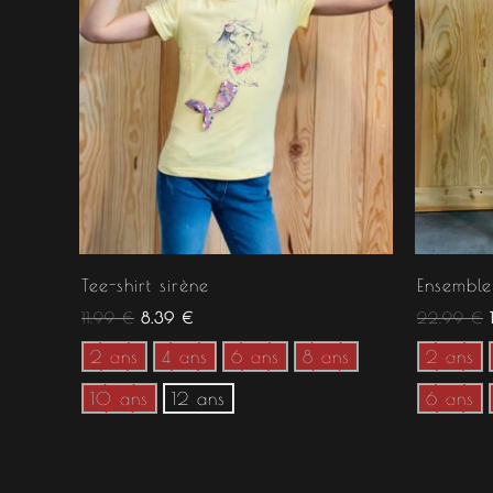
Tee-shirt sirène
Ensemble
11.99
€
8.39
€
22.99
€
2 ans
4 ans
6 ans
8 ans
2 ans
10 ans
12 ans
6 ans