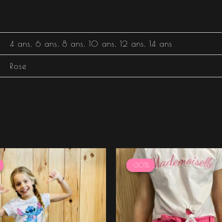
4 ans
,
6 ans
,
8 ans
,
10 ans
,
12 ans
,
14 ans
Rose
Le
Le
Le
Le
prix
prix
prix
prix
-30%
-30%
initial
actuel
initial
actuel
était :
est :
était :
est :
22.99 €.
16.09 €.
17.99 €.
12.59 €.