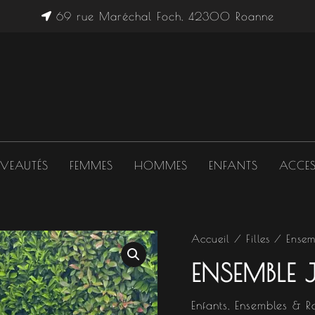
69 rue Maréchal Foch, 42300 Roanne
VEAUTÉS
FEMMES
HOMMES
ENFANTS
ACCES
quantité
Accueil
/
Filles
/
Ensem
de
ENSEMBLE JU
Ensemble
Juliette
II
Enfants
,
Ensembles & R