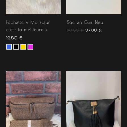
Pochette « Ma sœur
Sac en Cuir Bleu
c’est la meilleure »
39.99
€
27.99
€
12.50
€