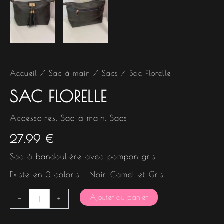
Accueil
/
Sac à main
/
Sacs
/ Sac Florelle
SAC FLORELLE
Accessoires
,
Sac à main
,
Sacs
27.99
€
Sac à bandoulière avec pompon gris
Existe en 3 coloris : Noir, Camel et Gris
Ajouter au panier
-
+