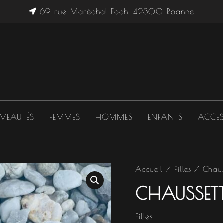
69 rue Maréchal Foch, 42300 Roanne
VEAUTÉS
FEMMES
HOMMES
ENFANTS
ACCES
quantité
Accueil
/
Filles
/ Chauss
de
CHAUSSETT
Chaussettes
Bouille
d'amour
Filles