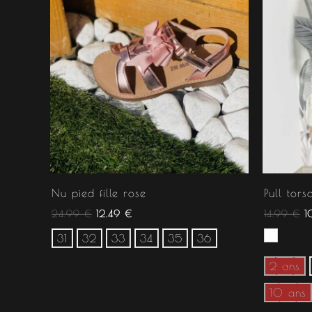
Nu pied fille rose
Pull tors
24.99
€
12.49
€
14.99
€
1
31
32
33
34
35
36
2 ans
10 ans