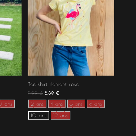
Tee-shirt flamant rose
11.99
€
8.39
€
0 ans
2 ans
4 ans
6 ans
8 ans
10 ans
12 ans