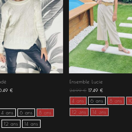
adé
Ensemble Lucie
0.49
€
24.99
€
17.49
€
4 ans
6 ans
8 ans
1
12 ans
14 ans
4 ans
6 ans
8 ans
12 ans
14 ans