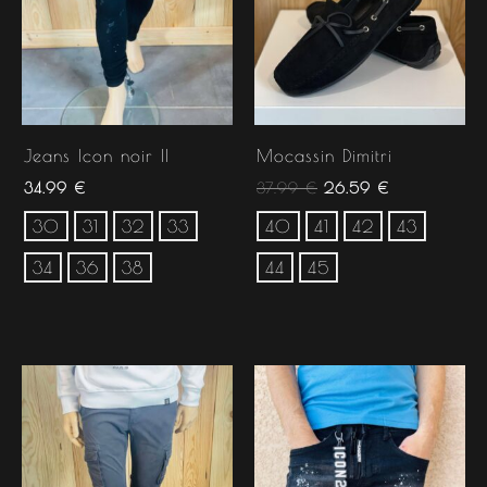
Jeans Icon noir II
Mocassin Dimitri
34.99
€
37.99
€
26.59
€
30
31
32
33
40
41
42
43
34
36
38
44
45