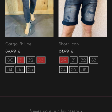
Cargo Philipe
Short Icon
39.99
€
34.99
€
30
31
32
33
29
31
32
33
34
36
38
34
36
38
Suivez-nous sur les réseaux