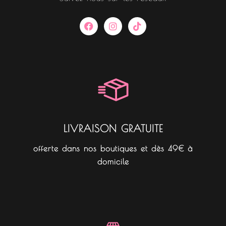
F
I
T
a
n
i
c
s
k
e
t
t
b
a
o
o
g
k
o
r
k
a
m
LIVRAISON GRATUITE
offerte dans nos boutiques et dès 49€ à
domicile