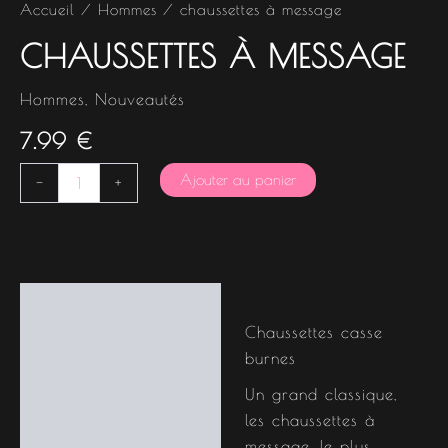
Accueil
/
Hommes
/ chaussettes à message
CHAUSSETTES À MESSAGE
Hommes
,
Nouveautés
7.99
€
Ajouter au panier
-
+
Description
Chaussettes casse
burnes
Un grand classique,
les chaussettes à
message, le plus